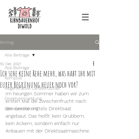
Beitrag
Alle Beiträge
10. Okt. 2021
Alle Beiträge
Ich sehe keine Rehe mehr, was habt ihr mit
Kompost
eurer Begrünung heuer noch vor?
Regenerative Landwirtschaft
Im heurigen Sommer haben wir zum 
Direktvermarktung
ersten Mal die Zwischenfrucht nach 
der Gerste mittels Direktsaat 
Schweinehaltung
angebaut. Das heißt: kein Grubbern, 
kein Ackern, sondern einfach nur 
Anbauen mit der Direktsaatmaschine. 